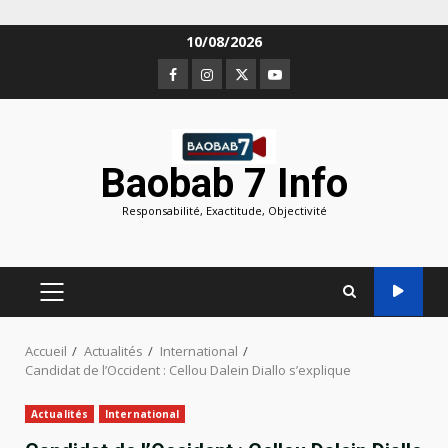
Aller
10/08/2026
au
Facebook
Instagram
Twitter
Youtube
contenu
Baobab 7 Info
Responsabilité, Exactitude, Objectivité
MENU
PRINCIPAL
Accueil
Actualités
International
Candidat de l’Occident : Cellou Dalein Diallo s’explique
Actualités
International