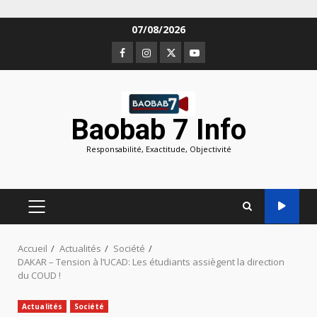
Aller
07/08/2026
au
Facebook
Instagram
Twitter
Youtube
contenu
Baobab 7 Info
Responsabilité, Exactitude, Objectivité
MENU
PRINCIPAL
Accueil
Actualités
Société
DAKAR – Tension à l’UCAD: Les étudiants assiègent la direction
du COUD !
Actualités
Société