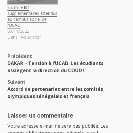
faire entendre leurs
Six mille lits
revendications. Ils ont
supplémentaires attendus
délogé…
au campus social de
l’UCAD
09/11/2022
Dans "Actualités"
Navigation
Précédent
DAKAR – Tension à l’UCAD: Les étudiants
d’article
assiègent la direction du COUD !
Suivant
Accord de partenariat entre les comités
olympiques sénégalais et français
Laisser un commentaire
Votre adresse e-mail ne sera pas publiée.
Les
champs obligatoires sont indiqués avec
*