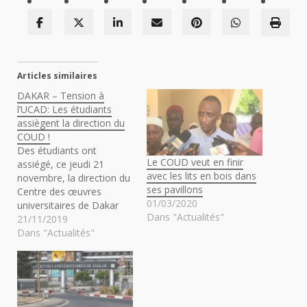
Articles similaires
DAKAR – Tension à
l’UCAD: Les étudiants
assiègent la direction du
COUD !
Des étudiants ont
Le COUD veut en finir
assiégé, ce jeudi 21
avec les lits en bois dans
novembre, la direction du
ses pavillons
Centre des œuvres
01/03/2020
universitaires de Dakar
Dans "Actualités"
(COUD). Tout serait parti
21/11/2019
de l’octroi des chambres
Dans "Actualités"
pour les logements
provisoires, renseigne
une source sur place. Les
étudiants ont bloqué la
direction du coud pour