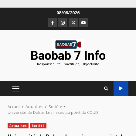
Aller
08/08/2026
au
Facebook
Instagram
Twitter
Youtube
contenu
Baobab 7 Info
Responsabilité, Exactitude, Objectivité
MENU
PRINCIPAL
Accueil
Actualités
Société
Université de Dakar: Les mises au point du COUD
Actualités
Société