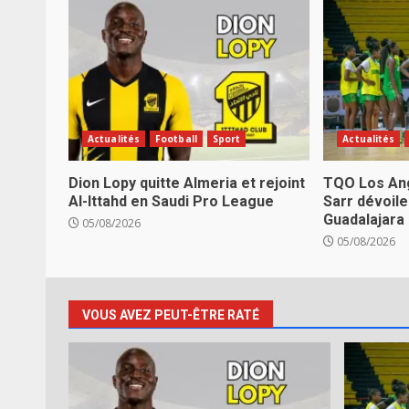
Actualités
Football
Sport
Actualités
Dion Lopy quitte Almeria et rejoint
TQO Los Ang
Al-Ittahd en Saudi Pro League
Sarr dévoile
Guadalajara
05/08/2026
05/08/2026
VOUS AVEZ PEUT-ÊTRE RATÉ