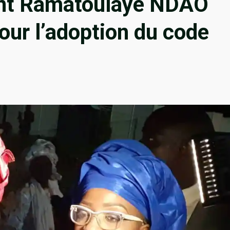
fant Ramatoulaye NDAO
our l’adoption du code