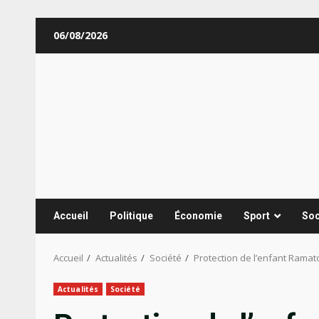
Aller
06/08/2026
au
contenu
Accueil
Politique
Économie
Sport
Soc
Accueil
Actualités
Société
Protection de l’enfant Ramat
Actualités
Société