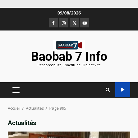
Aller
09/08/2026
au
Facebook
Instagram
Twitter
Youtube
contenu
Baobab 7 Info
Responsabilité, Exactitude, Objectivité
MENU
PRINCIPAL
Accueil
Actualités
Page 995
Actualités