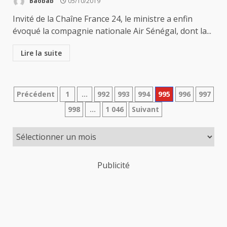
Baobab
05/10/2019
Invité de la Chaîne France 24, le ministre a enfin
évoqué la compagnie nationale Air Sénégal, dont la...
Lire la suite
Pagination
Précédent
1
…
992
993
994
995
996
997
998
…
1 046
Suivant
des
publications
Publicité