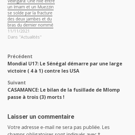
Vélingara: Une rixe entre
un Imam et un Muezzin
se solde par la fracture
des deux jambes et du
bras du dernier nommé
11/11/2021
Dans "Actualités"
Navigation
Précédent
Mondial U17: Le Sénégal démarre par une large
d’article
victoire ( 4 à 1) contre les USA
Suivant
CASAMANCE: Le bilan de la fusillade de Mlomp
passe à trois (3) morts !
Laisser un commentaire
Votre adresse e-mail ne sera pas publiée.
Les
champs obligatoires sont indiqués avec
*