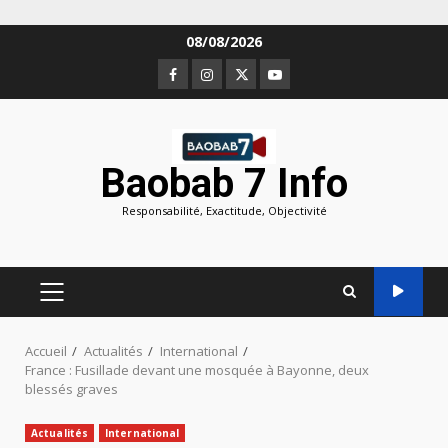
Aller
08/08/2026
au
Facebook
Instagram
Twitter
Youtube
contenu
Baobab 7 Info
Responsabilité, Exactitude, Objectivité
MENU
PRINCIPAL
Accueil
Actualités
International
France : Fusillade devant une mosquée à Bayonne, deux
blessés graves
Actualités
International