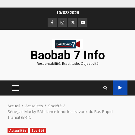
Aller
10/08/2026
au
Facebook
Instagram
Twitter
Youtube
contenu
Baobab 7 Info
Responsabilité, Exactitude, Objectivité
MENU
PRINCIPAL
Accueil
Actualités
Société
Sénégal: Macky SALL lance lundi les travaux du Bus Rapid
Transit (BRT).
Actualités
Société