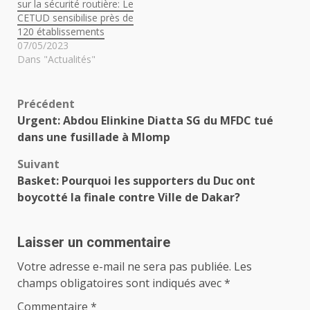
sur la sécurité routière: Le
CETUD sensibilise près de
120 établissements
07/05/2023
Dans "Actualités"
Navigation
Précédent
Urgent: Abdou Elinkine Diatta SG du MFDC tué
d’article
dans une fusillade à Mlomp
Suivant
Basket: Pourquoi les supporters du Duc ont
boycotté la finale contre Ville de Dakar?
Laisser un commentaire
Votre adresse e-mail ne sera pas publiée.
Les
champs obligatoires sont indiqués avec
*
Commentaire
*