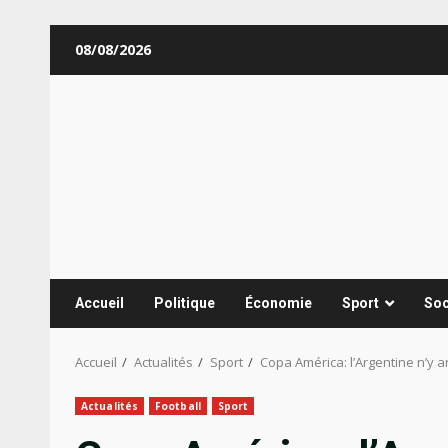
Aller
08/08/2026
au
contenu
Accueil
Politique
Économie
Sport
Soc
Accueil
Actualités
Sport
Copa América: l’Argentine n’y a
Actualités
Football
Sport