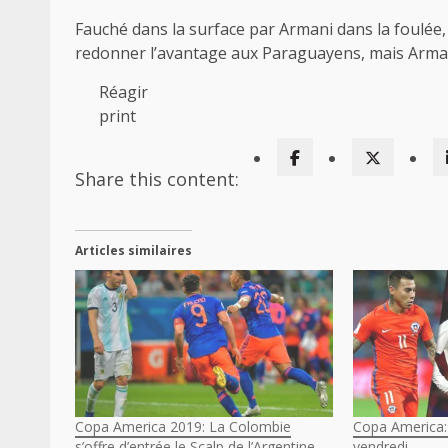
Fauché dans la surface par Armani dans la foulée, 
redonner l’avantage aux Paraguayens, mais Arman
Réagir
print
Share this content:
Articles similaires
Copa America 2019: La Colombie
Copa America:
s’offre d’entrée le Scalp de l’Argentine
vendredi