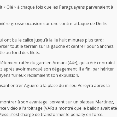
riait « Olé » à chaque fois que les Paraguayens parvenaient à
première grosse occasion sur une contre-attaque de Derlis
ont bu le calice jusqu’à la lie huit minutes plus tard :
erser tout le terrain sur la gauche et centrer pour Sanchez,
e au fond des filets.
lètement ratée du gardien Armani (44e), qui a été contraint
ez après avoir manqué son dégagement. Il a fini par hériter
ayens furieux réclamaient son expulsion.
aisant entrer Agüero à la place du milieu Pereyra après la
e montrer à son avantage, servant sur un plateau Martinez,
ance vidéo a l’arbitrage (VAR) a montré que le ballon avait été
ssi s’est chargé de transformer le pénalty en force.