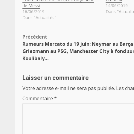
de Messi
14/06/2019
16/06/2019
Dans "Actualit
Dans "Actualités"
Navigation
Précédent
Rumeurs Mercato du 19 juin: Neymar au Barça
d’article
Griezmann au PSG, Manchester City à fond su
Koulibaly…
Laisser un commentaire
Votre adresse e-mail ne sera pas publiée.
Les cha
Commentaire
*