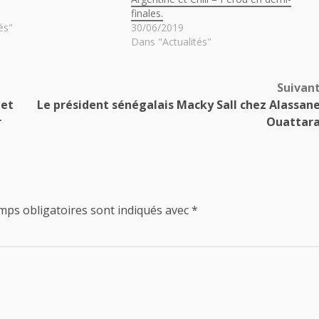
finales.
és"
30/06/2019
Dans "Actualités"
Suivan
 et
Le président sénégalais Macky Sall chez Alassan
r
Ouattar
mps obligatoires sont indiqués avec
*