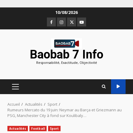
Aller
10/08/2026
au
Facebook
Instagram
Twitter
Youtube
contenu
Baobab 7 Info
Responsabilité, Exactitude, Objectivité
MENU
PRINCIPAL
Accueil
Actualités
Sport
Rumeurs Mercato du 19 juin: Neymar au Barça et Griezmann au
PSG, Manchester City à fond sur Koulibaly…
Actualités
Football
Sport