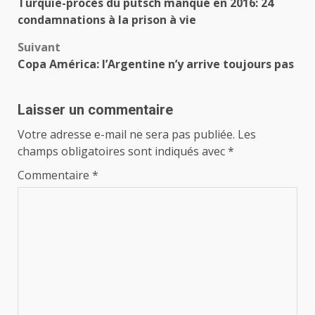
Turquie-procès du putsch manqué en 2016: 24
d’article
condamnations à la prison à vie
Suivant
Copa América: l’Argentine n’y arrive toujours pas
Laisser un commentaire
Votre adresse e-mail ne sera pas publiée.
Les
champs obligatoires sont indiqués avec
*
Commentaire
*