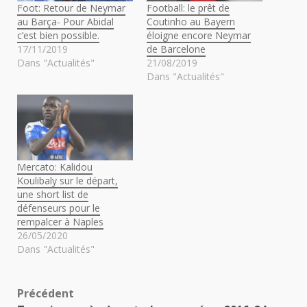
Foot: Retour de Neymar
Football: le prêt de
au Barça- Pour Abidal
Coutinho au Bayern
c’est bien possible.
éloigne encore Neymar
17/11/2019
de Barcelone
Dans "Actualités"
21/08/2019
Dans "Actualités"
Mercato: Kalidou
Koulibaly sur le départ,
une short list de
défenseurs pour le
rempalcer à Naples
26/05/2020
Dans "Actualités"
Navigation
Précédent