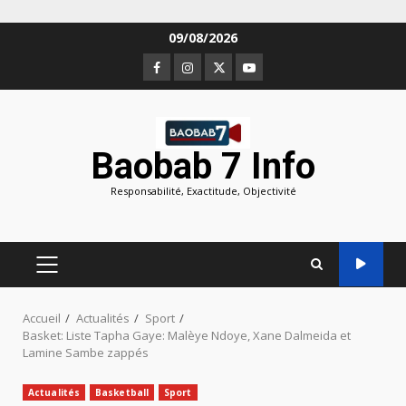
Aller
09/08/2026
au
Facebook
Instagram
Twitter
Youtube
contenu
Baobab 7 Info
Responsabilité, Exactitude, Objectivité
MENU
PRINCIPAL
Accueil
Actualités
Sport
Basket: Liste Tapha Gaye: Malèye Ndoye, Xane Dalmeida et
Lamine Sambe zappés
Actualités
Basketball
Sport