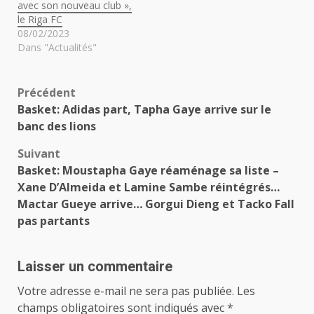
avec son nouveau club »,
le Riga FC
08/02/2023
Dans "Actualités"
Navigation
Précédent
Basket: Adidas part, Tapha Gaye arrive sur le
d’article
banc des lions
Suivant
Basket: Moustapha Gaye réaménage sa liste –
Xane D’Almeida et Lamine Sambe réintégrés…
Mactar Gueye arrive… Gorgui Dieng et Tacko Fall
pas partants
Laisser un commentaire
Votre adresse e-mail ne sera pas publiée.
Les
champs obligatoires sont indiqués avec
*