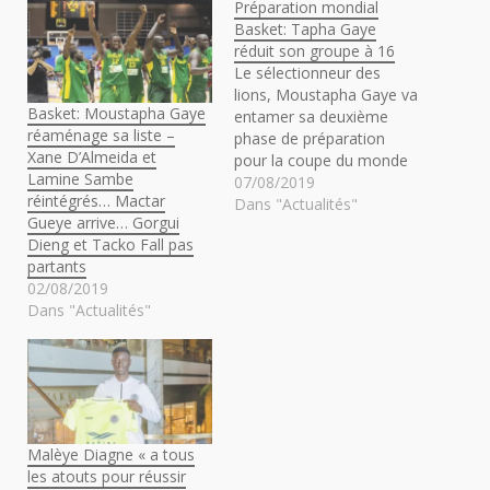
Préparation mondial
Basket: Tapha Gaye
réduit son groupe à 16
Le sélectionneur des
lions, Moustapha Gaye va
Basket: Moustapha Gaye
entamer sa deuxième
réaménage sa liste –
phase de préparation
Xane D’Almeida et
pour la coupe du monde
Lamine Sambe
Chine 2019. C'est ainsi
07/08/2019
réintégrés… Mactar
qu'il a réduit sont effectif
Dans "Actualités"
Gueye arrive… Gorgui
à 16 joueurs, informe la
Dieng et Tacko Fall pas
fédération sénégalaise de
partants
basketball. Quatre
02/08/2019
joueurs ne feront pas
Dans "Actualités"
partie de cette nouvelle
liste. Il s’agit de Clevin…
Malèye Diagne « a tous
les atouts pour réussir