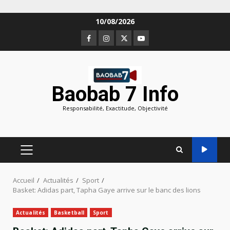
Aller
10/08/2026
au
Facebook
Instagram
Twitter
Youtube
contenu
Baobab 7 Info
Responsabilité, Exactitude, Objectivité
MENU
PRINCIPAL
Accueil
Actualités
Sport
Basket: Adidas part, Tapha Gaye arrive sur le banc des lions
Actualités
Basketball
Sport