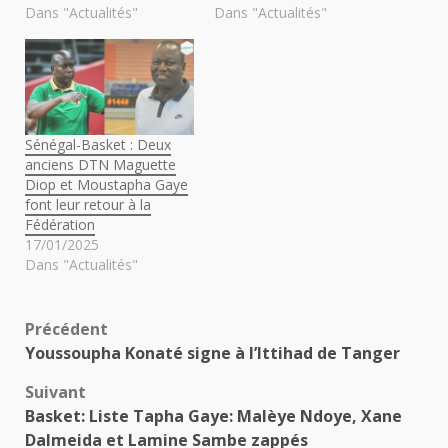
Dans "Actualités"
Dans "Actualités"
Sénégal-Basket : Deux
anciens DTN Maguette
Diop et Moustapha Gaye
font leur retour à la
Fédération
17/01/2025
Dans "Actualités"
Navigation
Précédent
Youssoupha Konaté signe à l’Ittihad de Tanger
d’article
Suivant
Basket: Liste Tapha Gaye: Malèye Ndoye, Xane
Dalmeida et Lamine Sambe zappés