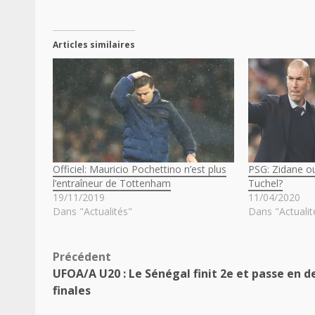
Articles similaires
Officiel: Mauricio Pochettino n’est plus
PSG: Zidane ou
l’entraîneur de Tottenham
Tuchel?
19/11/2019
11/04/2020
Dans "Actualités"
Dans "Actualit
Navigation
Précédent
UFOA/A U20 : Le Sénégal finit 2e et passe en d
d’article
finales