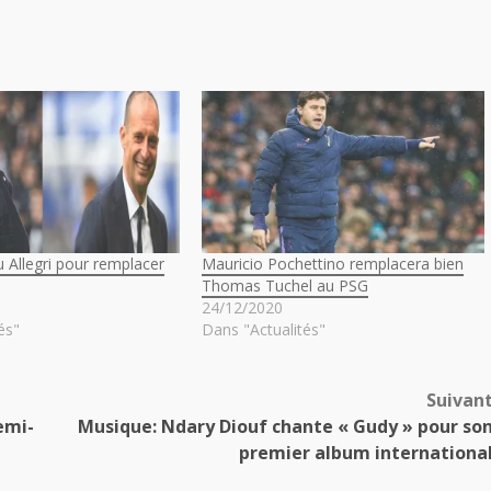
 Allegri pour remplacer
Mauricio Pochettino remplacera bien
Thomas Tuchel au PSG
24/12/2020
és"
Dans "Actualités"
Suivan
emi-
Musique: Ndary Diouf chante « Gudy » pour so
premier album internationa