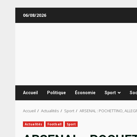
Aller
06/08/2026
au
contenu
Accueil
Politique
Économie
Sport
Soc
Accueil
Actualités
Sport
ARSENAL : POCHETTINO, ALLEGR
Actualités
Football
Sport