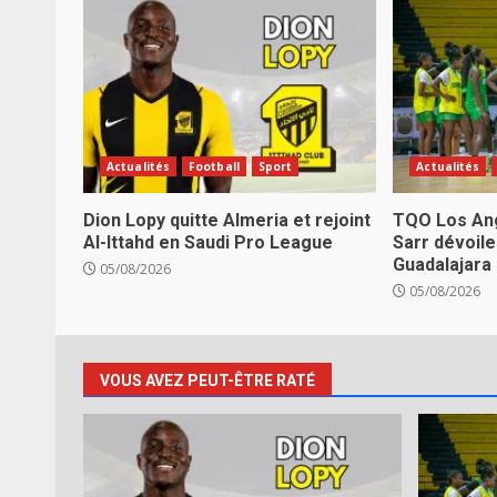
Actualités
Football
Sport
Actualités
Dion Lopy quitte Almeria et rejoint
TQO Los Ang
Al-Ittahd en Saudi Pro League
Sarr dévoile
Guadalajara
05/08/2026
05/08/2026
VOUS AVEZ PEUT-ÊTRE RATÉ