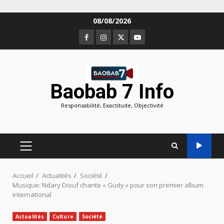
Aller
08/08/2026
au
Facebook
Instagram
Twitter
Youtube
contenu
Baobab 7 Info
Responsabilité, Exactitude, Objectivité
MENU
PRINCIPAL
Accueil
Actualités
Société
Musique: Ndary Diouf chante « Gudy » pour son premier album
international
Actualités
Culture
Société