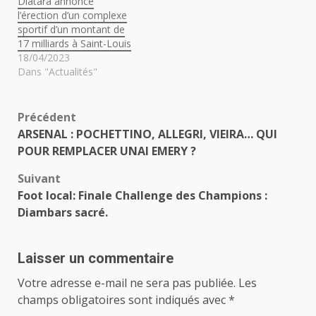
Diatara annonce
l’érection d’un complexe
sportif d’un montant de
17 milliards à Saint-Louis
18/04/2023
Dans "Actualités"
Navigation
Précédent
ARSENAL : POCHETTINO, ALLEGRI, VIEIRA… QUI
d’article
POUR REMPLACER UNAI EMERY ?
Suivant
Foot local: Finale Challenge des Champions :
Diambars sacré.
Laisser un commentaire
Votre adresse e-mail ne sera pas publiée.
Les
champs obligatoires sont indiqués avec
*