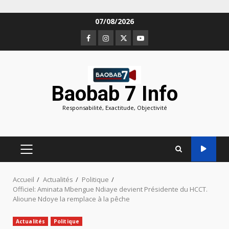
Aller
07/08/2026
au
Facebook
Instagram
Twitter
Youtube
contenu
Baobab 7 Info
Responsabilité, Exactitude, Objectivité
MENU
PRINCIPAL
Accueil
Actualités
Politique
Officiel: Aminata Mbengue Ndiaye devient Présidente du HCCT.
Alioune Ndoye la remplace à la pêche
Actualités
Politique