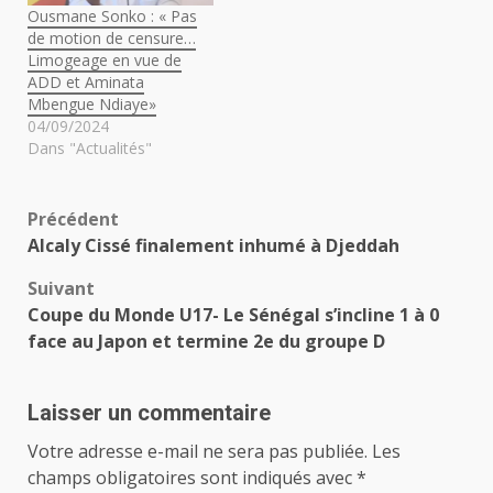
Ousmane Sonko : « Pas
de motion de censure…
Limogeage en vue de
ADD et Aminata
Mbengue Ndiaye»
04/09/2024
Dans "Actualités"
Navigation
Précédent
Alcaly Cissé finalement inhumé à Djeddah
d’article
Suivant
Coupe du Monde U17- Le Sénégal s’incline 1 à 0
face au Japon et termine 2e du groupe D
Laisser un commentaire
Votre adresse e-mail ne sera pas publiée.
Les
champs obligatoires sont indiqués avec
*