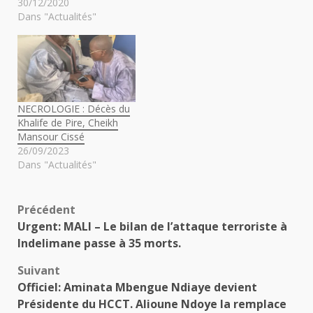
30/12/2020
Dans "Actualités"
NECROLOGIE : Décès du
Khalife de Pire, Cheikh
Mansour Cissé
26/09/2023
Dans "Actualités"
Navigation
Précédent
Urgent: MALI – Le bilan de l’attaque terroriste à
d’article
Indelimane passe à 35 morts.
Suivant
Officiel: Aminata Mbengue Ndiaye devient
Présidente du HCCT. Alioune Ndoye la remplace