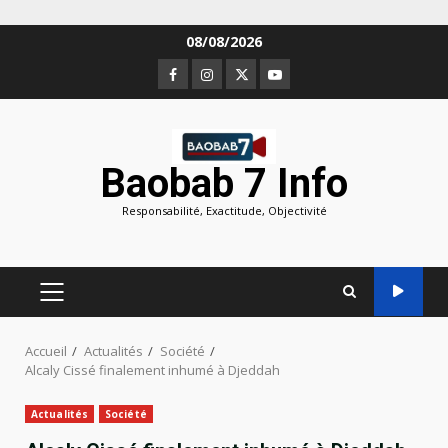
Aller
08/08/2026
au
Facebook
Instagram
Twitter
Youtube
contenu
Baobab 7 Info
Responsabilité, Exactitude, Objectivité
MENU
PRINCIPAL
Accueil
Actualités
Société
Alcaly Cissé finalement inhumé à Djeddah
Actualités
Société