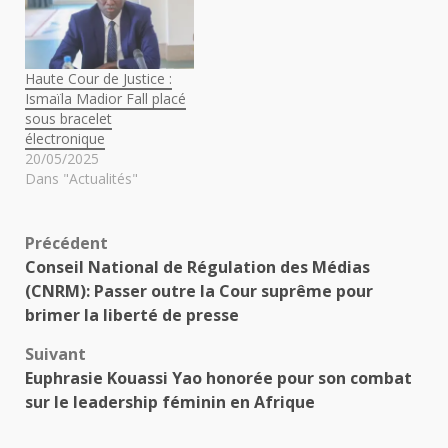
Haute Cour de Justice :
Ismaïla Madior Fall placé
sous bracelet
électronique
20/05/2025
Dans "Actualités"
Navigation
Précédent
Conseil National de Régulation des Médias
d’article
(CNRM): Passer outre la Cour suprême pour
brimer la liberté de presse
Suivant
Euphrasie Kouassi Yao honorée pour son combat
sur le leadership féminin en Afrique