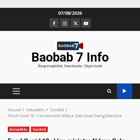
Aller
07/08/2026
au
Facebook
Instagram
Twitter
Youtube
contenu
Baobab 7 Info
Responsabilité, Exactitude, Objectivité
MENU
PRINCIPAL
Accueil
Actualités
Société
Fond Covid 19 : L’ex-ministre Ndeye Saly Diop Dieng blanchie
Actualités
Société