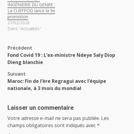
INGÉNIERIE DU GENRE :
La CUEFPOD lance la 9e
promotion
27/02/2026
Dans "Actualités"
Navigation
Précédent
Fond Covid 19 : L’ex-ministre Ndeye Saly Diop
d’article
Dieng blanchie
Suivant
Maroc: Fin de l’ère Regragui avec l’équipe
nationale, à 3 mois du mondial
Laisser un commentaire
Votre adresse e-mail ne sera pas publiée.
Les
champs obligatoires sont indiqués avec
*