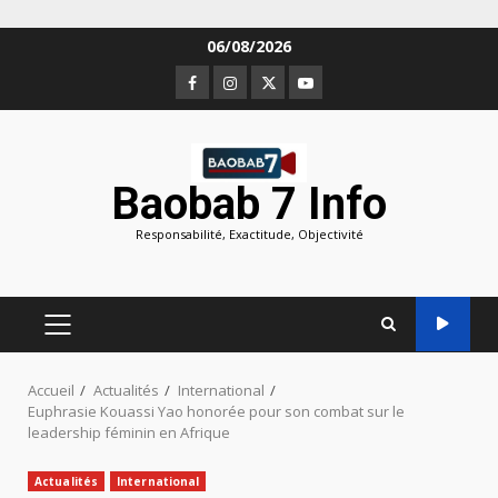
Aller
06/08/2026
au
Facebook
Instagram
Twitter
Youtube
contenu
Baobab 7 Info
Responsabilité, Exactitude, Objectivité
MENU
PRINCIPAL
Accueil
Actualités
International
Euphrasie Kouassi Yao honorée pour son combat sur le
leadership féminin en Afrique
Actualités
International