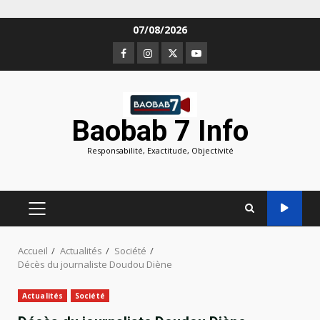
Aller
07/08/2026
au
Facebook
Instagram
Twitter
Youtube
contenu
Baobab 7 Info
Responsabilité, Exactitude, Objectivité
MENU
PRINCIPAL
Accueil
Actualités
Société
Décès du journaliste Doudou Diène
Actualités
Société