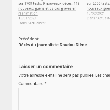
sur 1709 tests, 9 nouveaux décès, 119
sur 2056 tests
nouveaux guéris et 38 cas graves en
nouveaux guéri
réanimation
15/02/2021
13/01/2021
Dans "Actualit
Dans "Actualités"
Navigation
Précédent
Décès du journaliste Doudou Diène
d’article
Laisser un commentaire
Votre adresse e-mail ne sera pas publiée.
Les cha
Commentaire
*