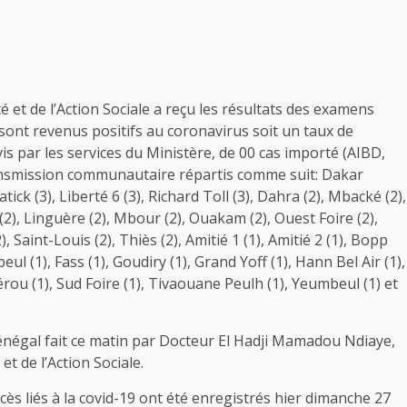
é et de l’Action Sociale a reçu les résultats des examens
9 sont revenus positifs au coronavirus soit un taux de
uivis par les services du Ministère, de 00 cas importé (AIBD,
transmission communautaire répartis comme suit: Dakar
tick (3), Liberté 6 (3), Richard Toll (3), Dahra (2), Mbacké (2),
2), Linguère (2), Mbour (2), Ouakam (2), Ouest Foire (2),
, Saint-Louis (2), Thiès (2), Amitié 1 (1), Amitié 2 (1), Bopp
ul (1), Fass (1), Goudiry (1), Grand Yoff (1), Hann Bel Air (1),
rou (1), Sud Foire (1), Tivaouane Peulh (1), Yeumbeul (1) et
 Sénégal fait ce matin par Docteur El Hadji Mamadou Ndiaye,
et de l’Action Sociale.
cès liés à la covid-19 ont été enregistrés hier dimanche 27