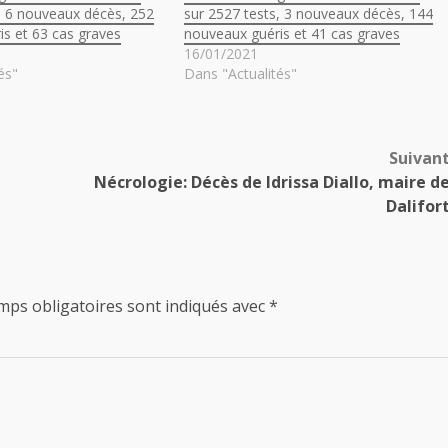
, 6 nouveaux décès, 252
sur 2527 tests, 3 nouveaux décès, 144
s et 63 cas graves
nouveaux guéris et 41 cas graves
16/01/2021
és"
Dans "Actualités"
Suivan
Nécrologie: Décès de Idrissa Diallo, maire d
Dalifor
mps obligatoires sont indiqués avec
*