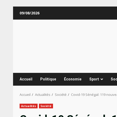
Aller
09/08/2026
au
contenu
Accueil
Politique
Économie
Sport
Soc
Accueil
Actualités
Société
Covid-19 Sénégal: 119 nouvea
Actualités
Société