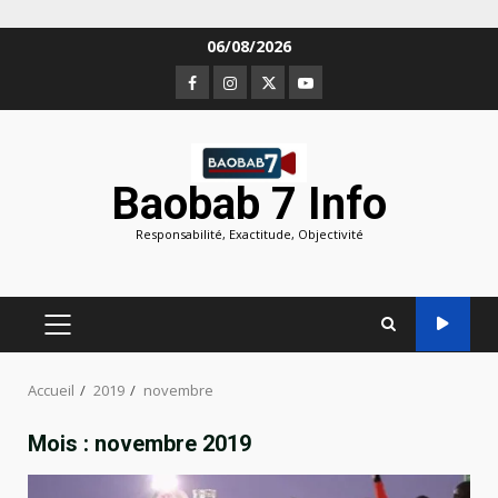
Aller
06/08/2026
au
Facebook
Instagram
Twitter
Youtube
contenu
Baobab 7 Info
Responsabilité, Exactitude, Objectivité
MENU
PRINCIPAL
Accueil
2019
novembre
Mois :
novembre 2019