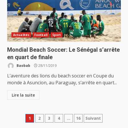
Actualités
Football
Sport
Mondial Beach Soccer: Le Sénégal s’arrête
en quart de finale
Baobab
28/11/2019
L’aventure des lions du beach soccer en Coupe du
monde à Asuncion, au Paraguay, s’arrête en quart...
Lire la suite
Pagination
1
2
3
4
…
16
Suivant