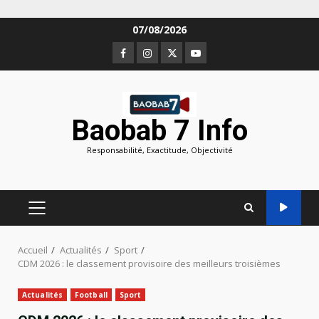
Aller
07/08/2026
au
Facebook
Instagram
Twitter
Youtube
contenu
Baobab 7 Info
Responsabilité, Exactitude, Objectivité
MENU
PRINCIPAL
Accueil
Actualités
Sport
CDM 2026 : le classement provisoire des meilleurs troisièmes
Actualités
Football
Sport