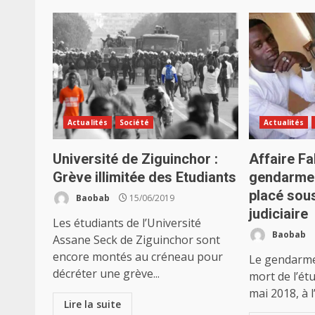
Actualités
Société
Actualités
Université de Ziguinchor :
Affaire Fa
Grève illimitée des Etudiants
gendarme 
placé sou
Baobab
15/06/2019
judiciaire
Les étudiants de l’Université
Baobab
Assane Seck de Ziguinchor sont
encore montés au créneau pour
Le gendarme
décréter une grève...
mort de l’ét
mai 2018, à l
Lire la suite