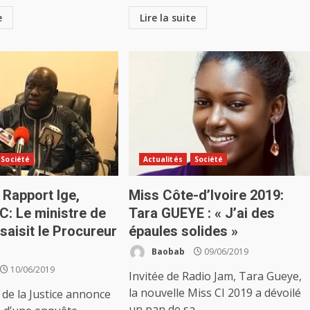
e
Lire la suite
Société
Actualités
Société
Rapport Ige,
Miss Côte-d’Ivoire 2019:
C: Le ministre de
Tara GUEYE : « J’ai des
 saisit le Procureur
épaules solides »
Baobab
09/06/2019
10/06/2019
Invitée de Radio Jam, Tara Gueye,
la nouvelle Miss CI 2019 a dévoilé
 de la Justice annonce
un pan de sa...