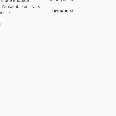
e d’une enquête
 l’ensemble des faits
Lire la suite
ns le...
e