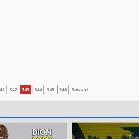
41
342
343
344
345
346
Suivant