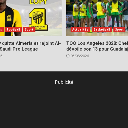
és
Football
Sport
Actualités
Basketball
Sport
 quitte Almeria et rejoint Al-
TQO Los Angeles 2028: Chei
 Saudi Pro League
dévoile son 13 pour Guadala
26
05/08/2026
Publicité