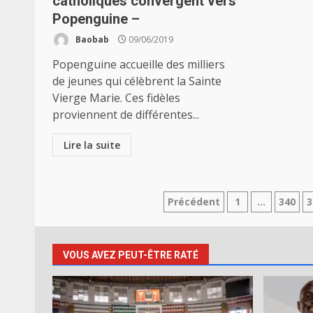
catholiques convergent vers
Popenguine –
Baobab
09/06/2019
Popenguine accueille des milliers
de jeunes qui célèbrent la Sainte
Vierge Marie. Ces fidèles
proviennent de différentes...
Lire la suite
Pagination
Précédent
1
…
340
3
des
publications
VOUS AVEZ PEUT-ÊTRE RATÉ