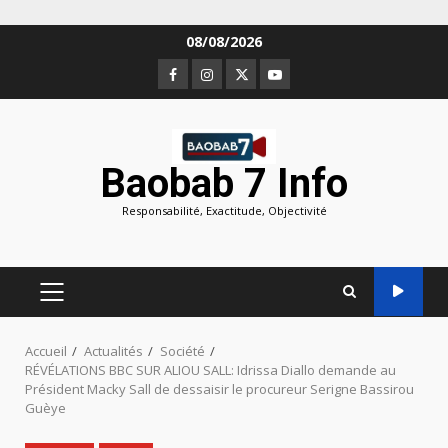
Aller
08/08/2026
au
Facebook
Instagram
Twitter
Youtube
contenu
Baobab 7 Info
Responsabilité, Exactitude, Objectivité
MENU
PRINCIPAL
Accueil
Actualités
Société
RÉVÉLATIONS BBC SUR ALIOU SALL: Idrissa Diallo demande au
Président Macky Sall de dessaisir le procureur Serigne Bassirou
Guèye