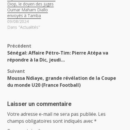
Diop, le doyen des juges
Oumar Maham Diallo
envoyés à Tamba
09/08/2024
Dans "Actualités"
Navigation
Précédent
Sénégal: Affaire Pétro-Tim: Pierre Atépa va
d’article
répondre à la Dic, jeudi…
Suivant
Moussa Ndiaye, grande révélation de la Coupe
du monde U20 (France Football)
Laisser un commentaire
Votre adresse e-mail ne sera pas publiée.
Les
champs obligatoires sont indiqués avec
*