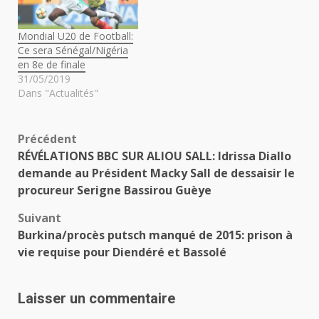
Mondial U20 de Football:
Ce sera Sénégal/Nigéria
en 8e de finale
31/05/2019
Dans "Actualités"
Navigation
Précédent
RÉVÉLATIONS BBC SUR ALIOU SALL: Idrissa Diallo
d’article
demande au Président Macky Sall de dessaisir le
procureur Serigne Bassirou Guèye
Suivant
Burkina/procès putsch manqué de 2015: prison à
vie requise pour Diendéré et Bassolé
Laisser un commentaire