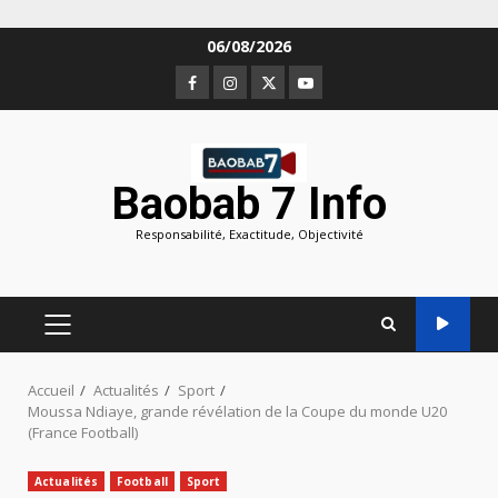
Aller
06/08/2026
au
Facebook
Instagram
Twitter
Youtube
contenu
Baobab 7 Info
Responsabilité, Exactitude, Objectivité
MENU
PRINCIPAL
Accueil
Actualités
Sport
Moussa Ndiaye, grande révélation de la Coupe du monde U20
(France Football)
Actualités
Football
Sport