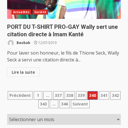
Actualités
Société
PORT DU T-SHIRT PRO-GAY Wally sert une
citation directe à Imam Kanté
Baobab
12/07/2019
Pour laver son honneur, le fils de Thione Seck, Wally
Seck a servi une citation directe à...
Lire la suite
Pagination
Précédent
1
…
337
338
339
340
341
342
343
…
346
Suivant
des
publications