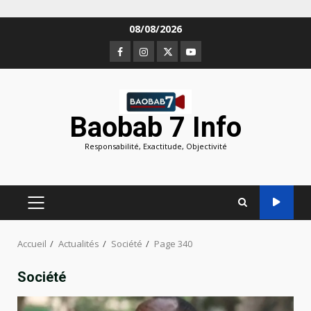
Aller
08/08/2026
au
Facebook
Instagram
Twitter
Youtube
contenu
Baobab 7 Info
Responsabilité, Exactitude, Objectivité
MENU
PRINCIPAL
Accueil
Actualités
Société
Page 340
Société