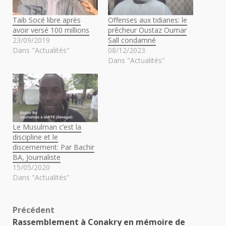
Taib Socé libre après
Offenses aux tidianes: le
avoir versé 100 millions
prêcheur Oustaz Oumar
23/09/2019
Sall condamné
Dans "Actualités"
08/12/2023
Dans "Actualités"
Le Musulman c’est la
discipline et le
discernement: Par Bachir
BA, Journaliste
15/05/2020
Dans "Actualités"
Navigation
Précédent
Rassemblement à Conakry en mémoire de