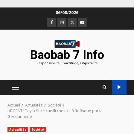
Aller
06/08/2026
au
Facebook
Instagram
Twitter
Youtube
contenu
Baobab 7 Info
Responsabilité, Exactitude, Objectivité
MENU
PRINCIPAL
Accueil
Actualités
Société
URGENT ! Tayib Socé cueilli chez lui à Rufisque par la
Gendarmerie
Actualités
Société