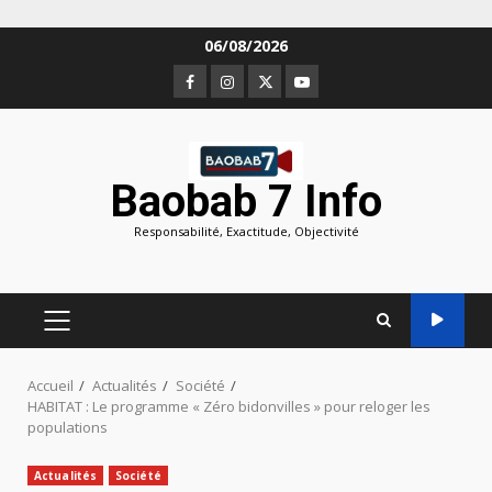
Aller
06/08/2026
au
Facebook
Instagram
Twitter
Youtube
contenu
Baobab 7 Info
Responsabilité, Exactitude, Objectivité
MENU
PRINCIPAL
Accueil
Actualités
Société
HABITAT : Le programme « Zéro bidonvilles » pour reloger les
populations
Actualités
Société