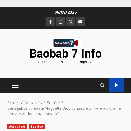
Aller
06/08/2026
au
Facebook
Instagram
Twitter
Youtube
contenu
Baobab 7 Info
Responsabilité, Exactitude, Objectivité
MENU
PRINCIPAL
Accueil
Actualités
Société
Sénégal: Le cinéaste Maguette Diop consacre un livre au Khalife
Serigne Abdoul Ahad Mbacké
Actualités
Société