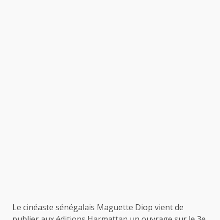
Le cinéaste sénégalais Maguette Diop vient de
publier aux éditions Harmattan un ouvrage sur le 3e