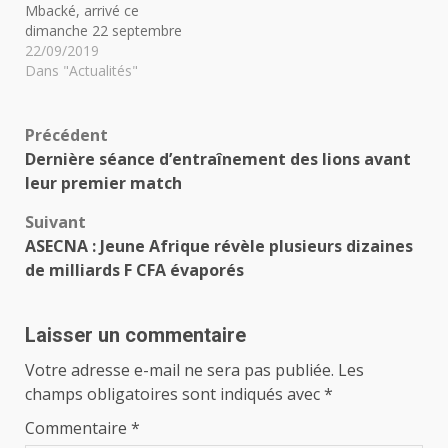
Mbacké, arrivé ce
dimanche 22 septembre
dans la capitale
22/09/2019
sénégalaise, en
Dans "Actualités"
provenance de Touba,
s’est rendu dans l'après-
midi, à la grande
Navigation
Précédent
mosquée Massalikoul
Dernière séance d’entraînement des lions avant
Djinane où il a été
d’article
leur premier match
accueilli par un nombre
impressionnant de
Suivant
fidèles, qui avaient pris
ASECNA : Jeune Afrique révèle plusieurs dizaines
d’assaut tôt dans la…
de milliards F CFA évaporés
Laisser un commentaire
Votre adresse e-mail ne sera pas publiée.
Les
champs obligatoires sont indiqués avec
*
Commentaire
*