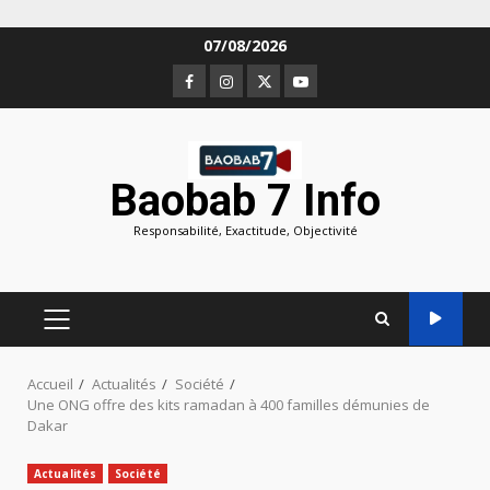
Aller
07/08/2026
au
Facebook
Instagram
Twitter
Youtube
contenu
Baobab 7 Info
Responsabilité, Exactitude, Objectivité
MENU
PRINCIPAL
Accueil
Actualités
Société
Une ONG offre des kits ramadan à 400 familles démunies de
Dakar
Actualités
Société