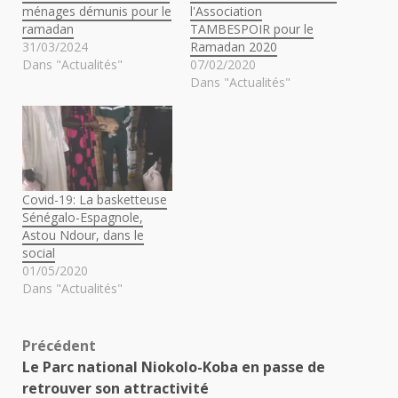
ménages démunis pour le
l'Association
ramadan
TAMBESPOIR pour le
31/03/2024
Ramadan 2020
Dans "Actualités"
07/02/2020
Dans "Actualités"
Covid-19: La basketteuse
Sénégalo-Espagnole,
Astou Ndour, dans le
social
01/05/2020
Dans "Actualités"
Navigation
Précédent
Le Parc national Niokolo-Koba en passe de
d’article
retrouver son attractivité