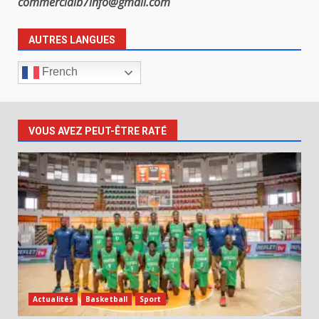
commercialb7info@gmail.com
AUTRES LANGUES
French
VOUS AVEZ PEUT-ÊTRE RATÉ
Actualités
Basketball
Sport