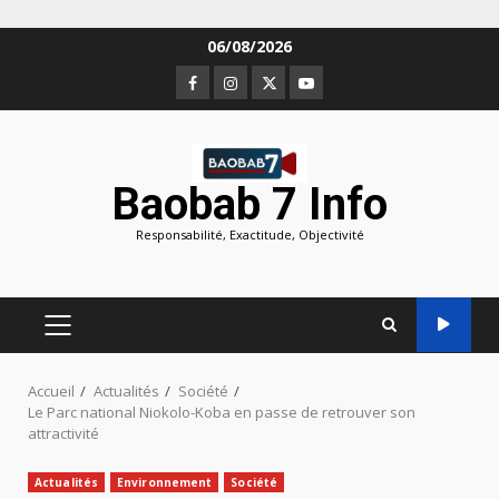
Aller
06/08/2026
au
Facebook
Instagram
Twitter
Youtube
contenu
Baobab 7 Info
Responsabilité, Exactitude, Objectivité
MENU
PRINCIPAL
Accueil
Actualités
Société
Le Parc national Niokolo-Koba en passe de retrouver son
attractivité
Actualités
Environnement
Société