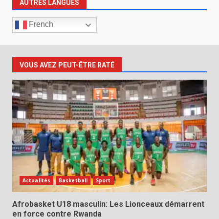
AUTRES LANGUES
French
VOUS AVEZ PEUT-ÊTRE RATÉ
Actualités
Basketball
Sport
Afrobasket U18 masculin: Les Lionceaux démarrent
en force contre Rwanda