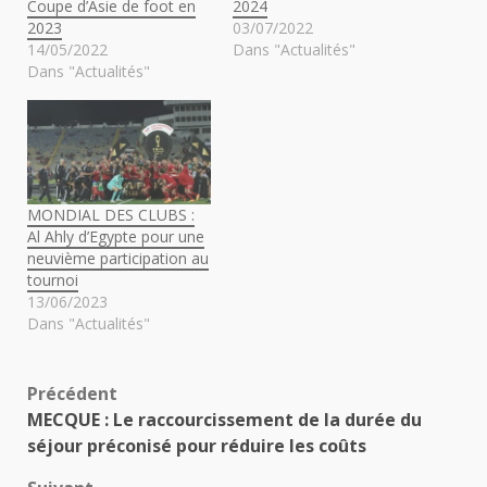
Coupe d’Asie de foot en
2024
2023
03/07/2022
14/05/2022
Dans "Actualités"
Dans "Actualités"
MONDIAL DES CLUBS :
Al Ahly d’Egypte pour une
neuvième participation au
tournoi
13/06/2023
Dans "Actualités"
Navigation
Précédent
MECQUE : Le raccourcissement de la durée du
d’article
séjour préconisé pour réduire les coûts