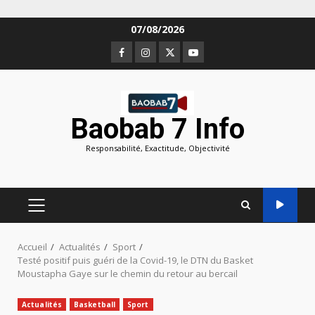
Aller
07/08/2026
au
Facebook
Instagram
Twitter
Youtube
contenu
Baobab 7 Info
Responsabilité, Exactitude, Objectivité
MENU
PRINCIPAL
Accueil
Actualités
Sport
Testé positif puis guéri de la Covid-19, le DTN du Basket
Moustapha Gaye sur le chemin du retour au bercail
Actualités
Basketball
Sport