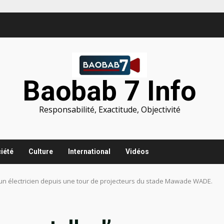
Baobab 7 Info
Responsabilité, Exactitude, Objectivité
iété
Culture
International
Vidéos
’un électricien depuis une tour de projecteurs du stade Mawade WADE.