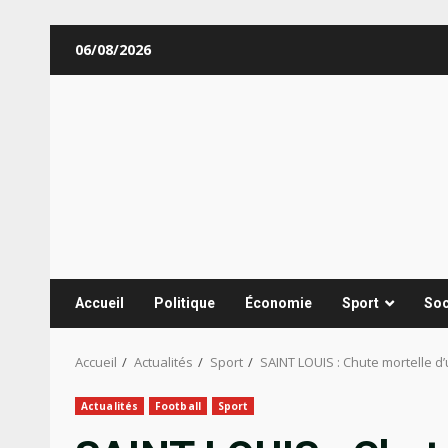
Aller
06/08/2026
au
contenu
Accueil
Politique
Économie
Sport
Soc
Accueil
Actualités
Sport
SAINT LOUIS : Chute mortelle d
Actualités
Football
Sport