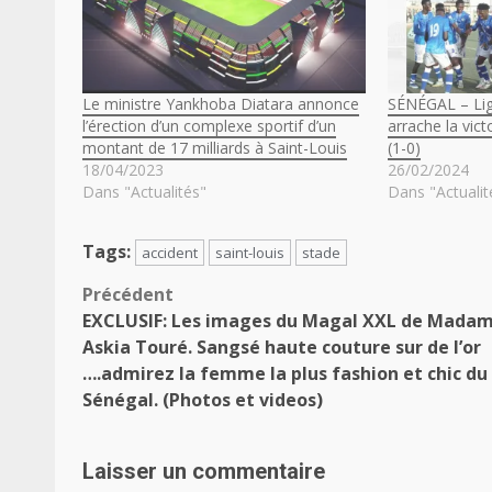
Le ministre Yankhoba Diatara annonce
SÉNÉGAL – Lig
l’érection d’un complexe sportif d’un
arrache la vic
montant de 17 milliards à Saint-Louis
(1-0)
18/04/2023
26/02/2024
Dans "Actualités"
Dans "Actualit
Tags:
accident
saint-louis
stade
Navigation
Précédent
EXCLUSIF: Les images du Magal XXL de Mada
d’article
Askia Touré. Sangsé haute couture sur de l’or
….admirez la femme la plus fashion et chic du
Sénégal. (Photos et videos)
Laisser un commentaire