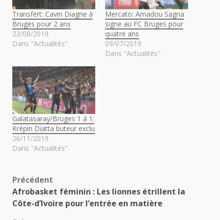
Transfert: Cavin Diagne à
Mercato: Amadou Sagna
Bruges pour 2 ans
signe au FC Bruges pour
23/08/2019
quatre ans
Dans "Actualités"
09/07/2019
Dans "Actualités"
Galatasaray/Bruges 1 à 1:
Krépin Diatta buteur exclu
26/11/2019
Dans "Actualités"
Navigation
Précédent
Afrobasket féminin : Les lionnes étrillent la
d’article
Côte-d’Ivoire pour l’entrée en matière