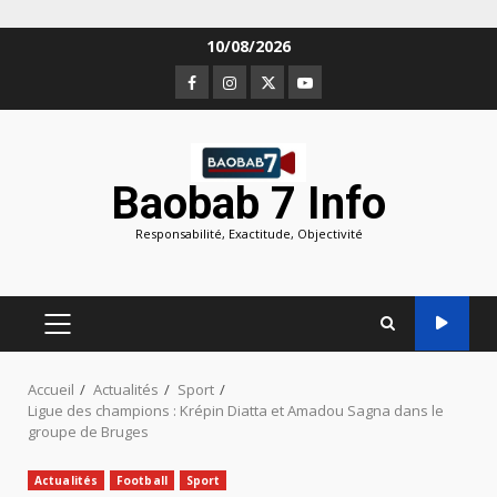
Aller
10/08/2026
au
Facebook
Instagram
Twitter
Youtube
contenu
Baobab 7 Info
Responsabilité, Exactitude, Objectivité
MENU
PRINCIPAL
Accueil
Actualités
Sport
Ligue des champions : Krépin Diatta et Amadou Sagna dans le
groupe de Bruges
Actualités
Football
Sport