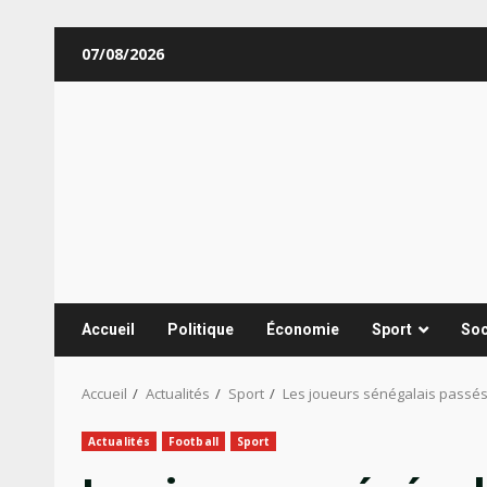
Aller
07/08/2026
au
contenu
Accueil
Politique
Économie
Sport
Soc
Accueil
Actualités
Sport
Les joueurs sénégalais passés
Actualités
Football
Sport