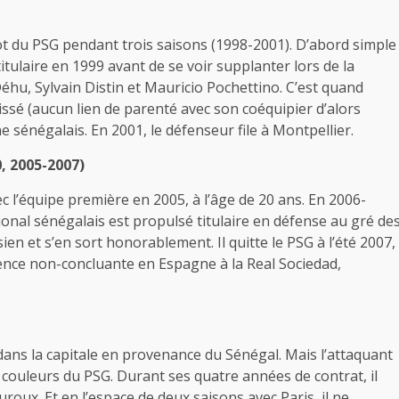
lot du PSG pendant trois saisons (1998-2001). D’abord simple
tulaire en 1999 avant de se voir supplanter lors de la
éhu, Sylvain Distin et Mauricio Pochettino. C’est quand
sé (aucun lien de parenté avec son coéquipier d’alors
e sénégalais. En 2001, le défenseur file à Montpellier.
, 2005-2007)
l’équipe première en 2005, à l’âge de 20 ans. En 2006-
tional sénégalais est propulsé titulaire en défense au gré de
ien et s’en sort honorablement. Il quitte le PSG à l’été 2007,
ence non-concluante en Espagne à la Real Sociedad,
ans la capitale en provenance du Sénégal. Mais l’attaquant
s couleurs du PSG. Durant ses quatre années de contrat, il
oux. Et en l’espace de deux saisons avec Paris, il ne