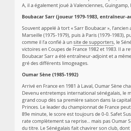
A, il a également joué à Valenciennes, Guingamp, 
Boubacar Sarr (joueur 1979-1983, entraîneur-
Souvent appelé à tort « Sarr Boubacar », l’ancien
Marseille (1975-1979), puis à Paris (1979-1983), p
comme il l’a confié à un
site de supporters
, le Sén
victoires en Coupes de France 1982 et 1983. Il a r
Boubacar Sarr a été entraîneur-adjoint et a même
gré des différents limogeages.
Oumar Sène (1985-1992)
Arrivé en France en 1981 à Laval, Oumar Sène cha
Devenu entretemps international sénégalais, le mil
grand coup dès sa première saison dans la capital
Princes. Le leader du championnat de France peut 
89e minute, le score est toujours de 0-0. Safet Su
rate complètement sa reprise… mais pas Oumar Sène
du titre. Le Sénégalais fait chavirer son club, dont 