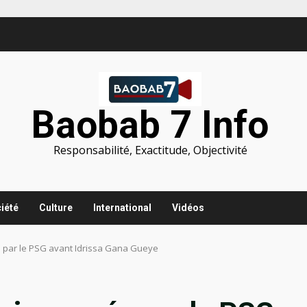
Baobab 7 Info
Responsabilité, Exactitude, Objectivité
iété
Culture
International
Vidéos
 par le PSG avant Idrissa Gana Gueye