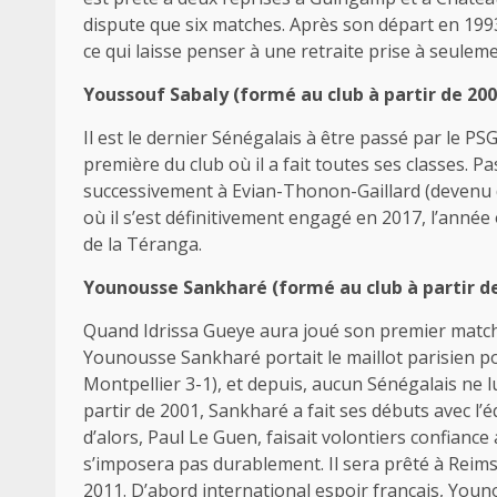
dispute que six matches. Après son départ en 1993
ce qui laisse penser à une retraite prise à seulem
Youssouf Sabaly (formé au club à partir de 200
Il est le dernier Sénégalais à être passé par le PS
première du club où il a fait toutes ses classes. P
successivement à Evian-Thonon-Gaillard (devenu
où il s’est définitivement engagé en 2017, l’année 
de la Téranga.
Younousse Sankharé (formé au club à partir de
Quand Idrissa Gueye aura joué son premier match of
Younousse Sankharé portait le maillot parisien po
Montpellier 3-1), et depuis, aucun Sénégalais ne l
partir de 2001, Sankharé a fait ses débuts avec l
d’alors, Paul Le Guen, faisait volontiers confian
s’imposera pas durablement. Il sera prêté à Reims 
2011. D’abord international espoir français, You