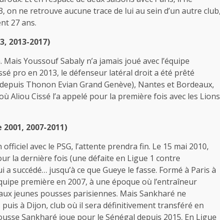
, on ne retrouve aucune trace de lui au sein d’un autre club
ent 27 ans.
3, 2013-2017)
G. Mais Youssouf Sabaly n’a jamais joué avec l’équipe
assé pro en 2013, le défenseur latéral droit a été prêté
 depuis Thonon Evian Grand Genève), Nantes et Bordeaux,
où Aliou Cissé l’a appelé pour la première fois avec les Lions
 2001, 2007-2011)
ficiel avec le PSG, l’attente prendra fin. Le 15 mai 2010,
ur la dernière fois (une défaite en Ligue 1 contre
ui a succédé… jusqu’à ce que Gueye le fasse. Formé à Paris à
’équipe première en 2007, à une époque où l’entraîneur
ce aux jeunes pousses parisiennes. Mais Sankharé ne
puis à Dijon, club où il sera définitivement transféré en
nousse Sankharé joue pour le Sénégal depuis 2015. En Ligue