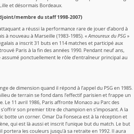
Lille et désormais Bordeaux.
adjoint/membre du staff 1998-2007)
 attaquant a réussi la performance rare de jouer d’abord à
uis à nouveau à Marseille (1983-1985). «
Amoureux du PSG
»
égalais a inscrit 31 buts en 114 matches et participé aux
etrouvé Paris à la fin des années 1990. Pendant neuf ans,
 assumé ponctuellement le rôle d’entraîneur principal au
nge de dimension quand il répond à l’appel du PSG en 1985.
ieu de terrain se fond dans l’effectif parisien et frappe un
e. Le 11 avril 1986, Paris affronte Monaco au Parc des
s’offrir son premier titre de champion en s’imposant. A la
sic botte un corner. Omar Da Fonseca est à la réception et
, qui est là aussi et inscrit l’unique but du match. Le but
il portera les couleurs jusqu’à sa retraite en 1992. Il aura