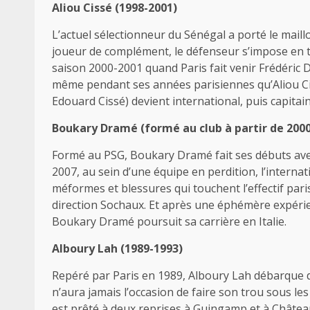
Aliou Cissé (1998-2001)
L’actuel sélectionneur du Sénégal a porté le mail
joueur de complément, le défenseur s’impose en ti
saison 2000-2001 quand Paris fait venir Frédéric D
même pendant ses années parisiennes qu’Aliou Cis
Edouard Cissé) devient international, puis capitain
Boukary Dramé (formé au club à partir de 2000
Formé au PSG, Boukary Dramé fait ses débuts avec 
2007, au sein d’une équipe en perdition, l’interna
méformes et blessures qui touchent l’effectif paris
direction Sochaux. Et après une éphémère expéri
Boukary Dramé poursuit sa carrière en Italie.
Alboury Lah (1989-1993)
Repéré par Paris en 1989, Alboury Lah débarque d
n’aura jamais l’occasion de faire son trou sous le
est prêté à deux reprises à Guingamp et à Châteaur