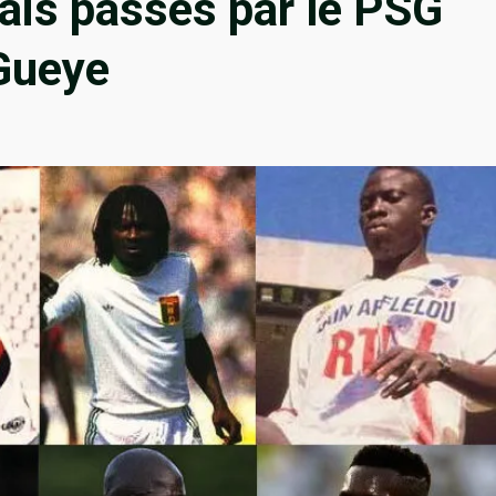
ais passés par le PSG
 Gueye