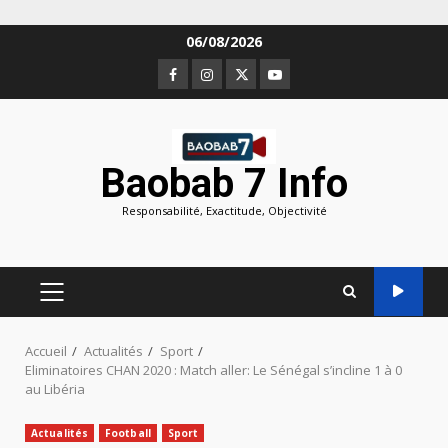
Aller
06/08/2026
au
Facebook
Instagram
Twitter
Youtube
contenu
Baobab 7 Info
Responsabilité, Exactitude, Objectivité
MENU
PRINCIPAL
Accueil
Actualités
Sport
Eliminatoires CHAN 2020 : Match aller: Le Sénégal s’incline 1 à 0
au Libéria
Actualités
Football
Sport