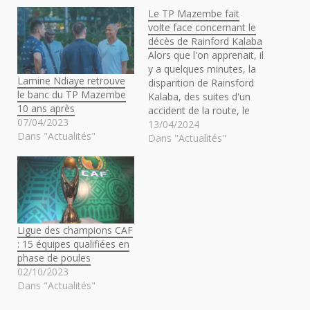
Le TP Mazembe fait
volte face concernant le
décès de Rainford Kalaba
Alors que l'on apprenait, il
y a quelques minutes, la
Lamine Ndiaye retrouve
disparition de Rainsford
le banc du TP Mazembe
Kalaba, des suites d'un
10 ans après
accident de la route, le
07/04/2023
club duTP Mazembe vient
13/04/2024
Dans "Actualités"
de revenir sur ses propos.
Dans "Actualités"
En effet, le club congolais,
dans lequel Kalaba avait
évolué pendant treize
ans, avait annoncé la
disparition de sa…
Ligue des champions CAF
: 15 équipes qualifiées en
phase de poules
02/10/2023
Dans "Actualités"