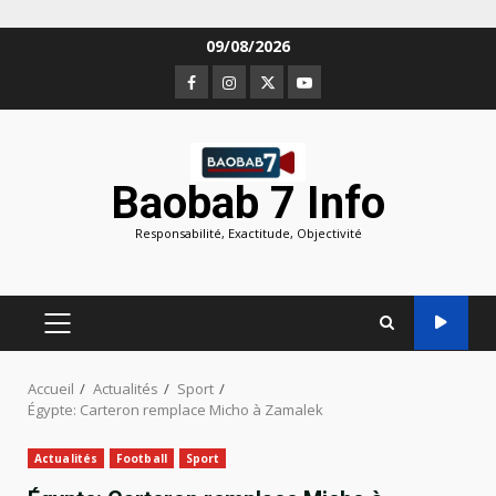
Aller
09/08/2026
au
Facebook
Instagram
Twitter
Youtube
contenu
Baobab 7 Info
Responsabilité, Exactitude, Objectivité
MENU
PRINCIPAL
Accueil
Actualités
Sport
Égypte: Carteron remplace Micho à Zamalek
Actualités
Football
Sport