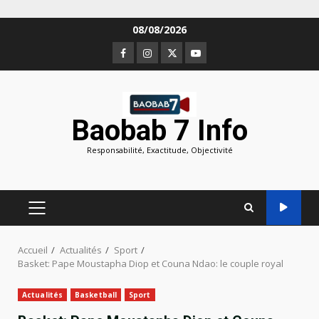
Aller
08/08/2026
au
Facebook
Instagram
Twitter
Youtube
contenu
Baobab 7 Info
Responsabilité, Exactitude, Objectivité
MENU
PRINCIPAL
Accueil
Actualités
Sport
Basket: Pape Moustapha Diop et Couna Ndao: le couple royal
Actualités
Basketball
Sport