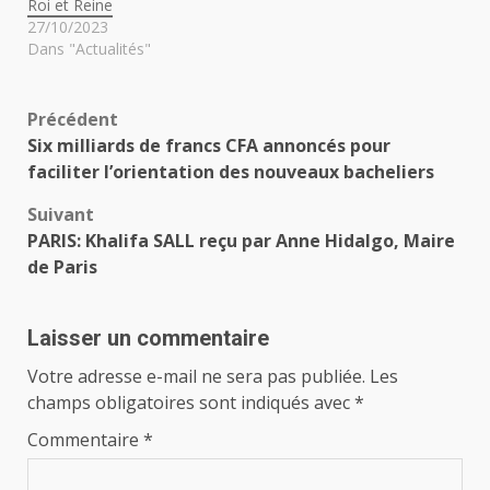
Roi et Reine
27/10/2023
Dans "Actualités"
Navigation
Précédent
Six milliards de francs CFA annoncés pour
d’article
faciliter l’orientation des nouveaux bacheliers
Suivant
PARIS: Khalifa SALL reçu par Anne Hidalgo, Maire
de Paris
Laisser un commentaire
Votre adresse e-mail ne sera pas publiée.
Les
champs obligatoires sont indiqués avec
*
Commentaire
*