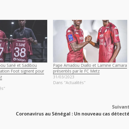
ou Sané et Sadibou
Pape Amadou Diallo et Lamine Camara
ation Foot signent pour
présentés par le FC Metz
tz
31/03/2023
Dans "Actualités"
és"
Suivan
Coronavirus au Sénégal : Un nouveau cas détect