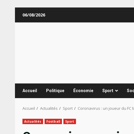
Aller
06/08/2026
au
contenu
Accueil
Politique
Économie
Sport
Soc
Accueil
Actualités
Sport
Coronavirus : un joueur du FC 
Actualités
Football
Sport