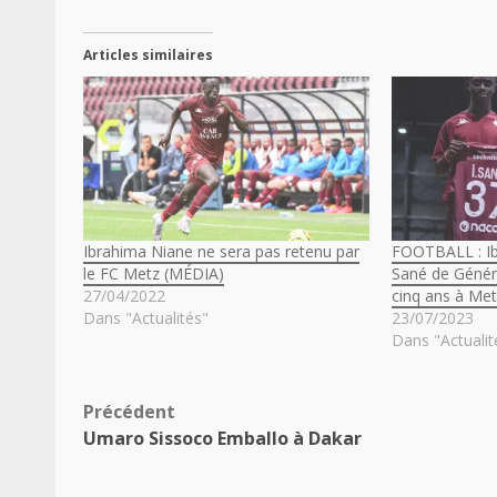
Articles similaires
Ibrahima Niane ne sera pas retenu par
FOOTBALL : Ib
le FC Metz (MÉDIA)
Sané de Génér
27/04/2022
cinq ans à Me
Dans "Actualités"
23/07/2023
Dans "Actualit
Navigation
Précédent
Umaro Sissoco Emballo à Dakar
d’article