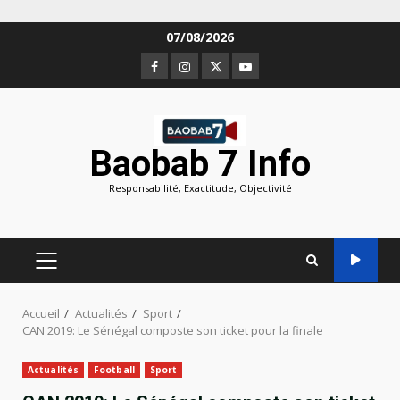
Aller
07/08/2026
au
Facebook
Instagram
Twitter
Youtube
contenu
Baobab 7 Info
Responsabilité, Exactitude, Objectivité
MENU
PRINCIPAL
Accueil
Actualités
Sport
CAN 2019: Le Sénégal composte son ticket pour la finale
Actualités
Football
Sport