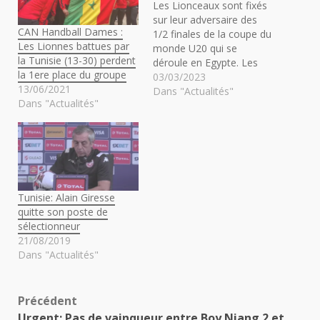
Les Lionceaux sont fixés
sur leur adversaire des
CAN Handball Dames :
1/2 finales de la coupe du
Les Lionnes battues par
monde U20 qui se
la Tunisie (13-30) perdent
déroule en Egypte. Les
la 1ere place du groupe
protégés de Malick Daf
03/03/2023
13/06/2021
affronteront la Tunisie,
Dans "Actualités"
Dans "Actualités"
vainqueur du Congo ce
vendredi (3-3, 4-5 TAB).
Le match se jouera lundi
après-midi (14h00 GMT)
au Stade du Canal de…
Tunisie: Alain Giresse
quitte son poste de
sélectionneur
21/08/2019
Dans "Actualités"
Navigation
Précédent
Urgent: Pas de vainqueur entre Boy Niang 2 et