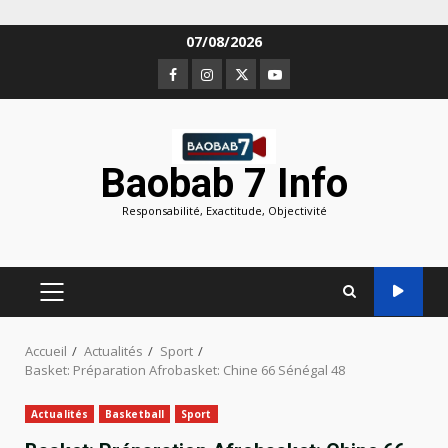
Aller
07/08/2026
au
Facebook
Instagram
Twitter
Youtube
contenu
Baobab 7 Info
Responsabilité, Exactitude, Objectivité
MENU
PRINCIPAL
Accueil
Actualités
Sport
Basket: Préparation Afrobasket: Chine 66 Sénégal 48
Actualités
Basketball
Sport