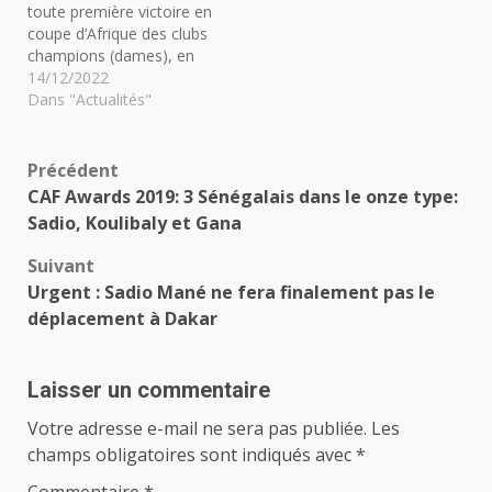
toute première victoire en
coupe d’Afrique des clubs
champions (dames), en
dominant Armée
14/12/2022
Patriotique du Rwanda
Dans "Actualités"
(57-37). Rencontre
disputée ce mardi lors de
la 3e journée du groupe
Navigation
Précédent
B. Fatoumata Diango,
CAF Awards 2019: 3 Sénégalais dans le onze type:
meilleure scoreuse avec
d’article
Sadio, Koulibaly et Gana
20 points s'est illustrée…
Suivant
Urgent : Sadio Mané ne fera finalement pas le
déplacement à Dakar
Laisser un commentaire
Votre adresse e-mail ne sera pas publiée.
Les
champs obligatoires sont indiqués avec
*
Commentaire
*