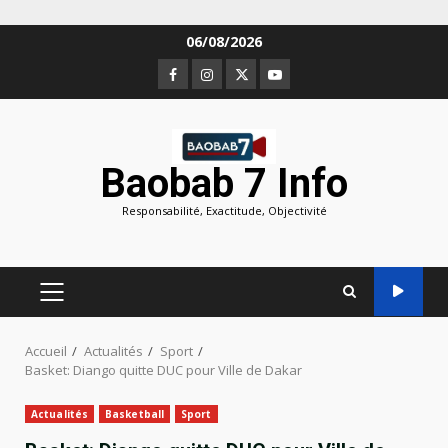
Aller
06/08/2026
au
Facebook
Instagram
Twitter
Youtube
contenu
Baobab 7 Info
Responsabilité, Exactitude, Objectivité
MENU
PRINCIPAL
Accueil
Actualités
Sport
Basket: Diango quitte DUC pour Ville de Dakar
Actualités
Basketball
Sport