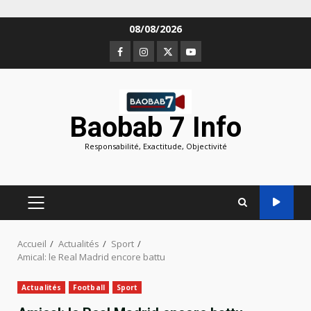
Aller
08/08/2026
au
Facebook
Instagram
Twitter
Youtube
contenu
Baobab 7 Info
Responsabilité, Exactitude, Objectivité
MENU
PRINCIPAL
Accueil
Actualités
Sport
Amical: le Real Madrid encore battu
Actualités
Football
Sport