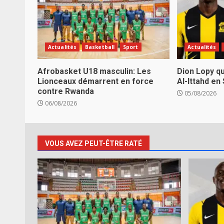
Actualités
Basketball
Sport
Actualités
Afrobasket U18 masculin: Les
Dion Lopy qu
Lionceaux démarrent en force
Al-Ittahd en
contre Rwanda
05/08/2026
06/08/2026
VOUS AVEZ PEUT-ÊTRE RATÉ