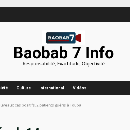
Baobab 7 Info
Responsabilité, Exactitude, Objectivité
iété
Culture
International
Vidéos
ouveaux cas positifs, 2 patients guéris à Touba