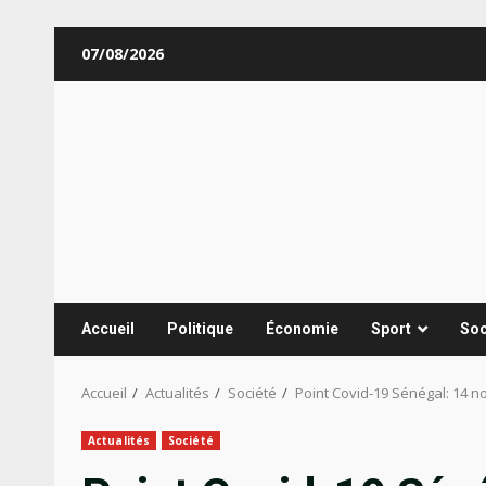
Aller
07/08/2026
au
contenu
Accueil
Politique
Économie
Sport
Soc
Accueil
Actualités
Société
Point Covid-19 Sénégal: 14 n
Actualités
Société