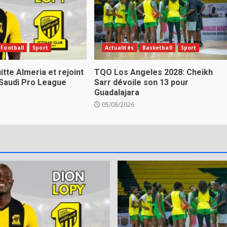
Football
Sport
Actualités
Basketball
Sport
itte Almeria et rejoint
TQO Los Angeles 2028: Cheikh
 Saudi Pro League
Sarr dévoile son 13 pour
Guadalajara
05/08/2026