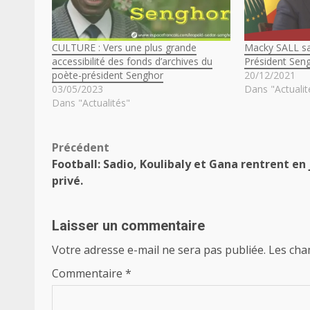
CULTURE : Vers une plus grande
Macky SALL sa
accessibilité des fonds d’archives du
Président Sen
poète-président Senghor
20/12/2021
03/05/2023
Dans "Actualit
Dans "Actualités"
Navigation
Précédent
Football: Sadio, Koulibaly et Gana rentrent en 
d’article
privé.
Laisser un commentaire
Votre adresse e-mail ne sera pas publiée.
Les cha
Commentaire
*