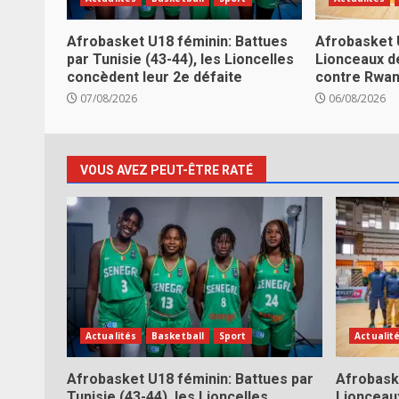
Afrobasket U18 féminin: Battues
Afrobasket 
par Tunisie (43-44), les Lioncelles
Lionceaux d
concèdent leur 2e défaite
contre Rwa
07/08/2026
06/08/2026
VOUS AVEZ PEUT-ÊTRE RATÉ
Actualités
Basketball
Sport
Actualit
Afrobasket U18 féminin: Battues par
Afrobask
Tunisie (43-44), les Lioncelles
Lionceau