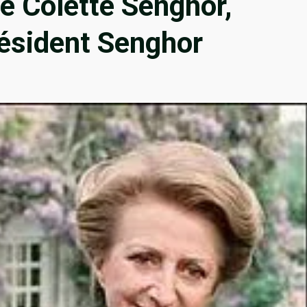
e Colette Senghor,
résident Senghor