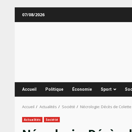
Aller
07/08/2026
au
contenu
Accueil
Politique
Économie
Sport
Soc
Accueil
Actualités
Société
Nécrologie: Décès de Colette
Actualités
Société