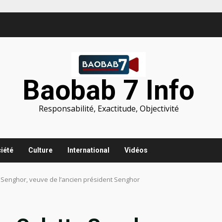
Baobab 7 Info
Responsabilité, Exactitude, Objectivité
iété
Culture
International
Vidéos
 Senghor, veuve de l’ancien président Senghor