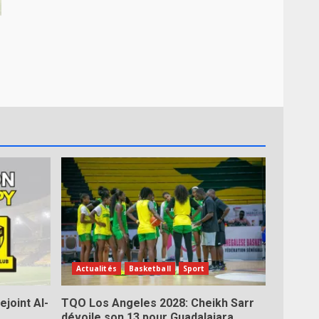
Actualités
Basketball
Sport
ejoint Al-
TQO Los Angeles 2028: Cheikh Sarr
dévoile son 13 pour Guadalajara