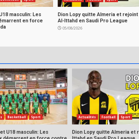
U18 masculin: Les
Dion Lopy quitte Almeria et rejoint
émarrent en force
Al-Ittahd en Saudi Pro League
nda
05/08/2026
és
Basketball
Sport
Actualités
Football
Sport
et U18 masculin: Les
Dion Lopy quitte Almeria et r
x démarrent en force contre
Ittahd en Saudi Pro League