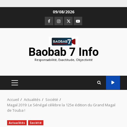
Aller
09/08/2026
au
Facebook
Instagram
Twitter
Youtube
contenu
Baobab 7 Info
Responsabilité, Exactitude, Objectivité
MENU
PRINCIPAL
Accueil
Actualités
Société
Magal 2019: Le Sénégal célèbre la 125e édition du Grand Magal
de Touba !
Actualités
Société