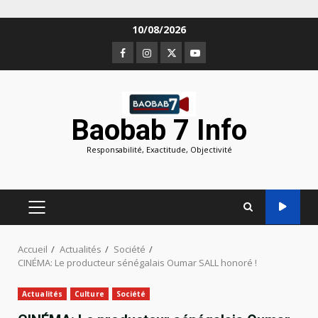
Aller
10/08/2026
au
Facebook
Instagram
Twitter
Youtube
contenu
Baobab 7 Info
Responsabilité, Exactitude, Objectivité
MENU
PRINCIPAL
Accueil
Actualités
Société
CINÉMA: Le producteur sénégalais Oumar SALL honoré !
Actualités
Culture
Société