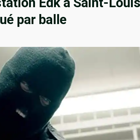
tation Edk à Saint-Loui
ué par balle