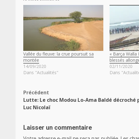
Vallée du fleuve: la crue poursuit sa
« Barça Walla 
montée
blessés allonge
14/09/2020
02/11/2020
Dans "Actualités"
Dans "Actualit
Navigation
Précédent
Lutte: Le choc Modou Lo-Ama Baldé décroché 
d’article
Luc Nicolaï
Laisser un commentaire
Votre adresse e-mail ne sera pas publiée.
Les cha