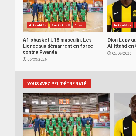
Actualités
Basketball
Sport
Actualités
Afrobasket U18 masculin: Les
Dion Lopy qu
Lionceaux démarrent en force
Al-Ittahd en
contre Rwanda
05/08/2026
06/08/2026
VOUS AVEZ PEUT-ÊTRE RATÉ