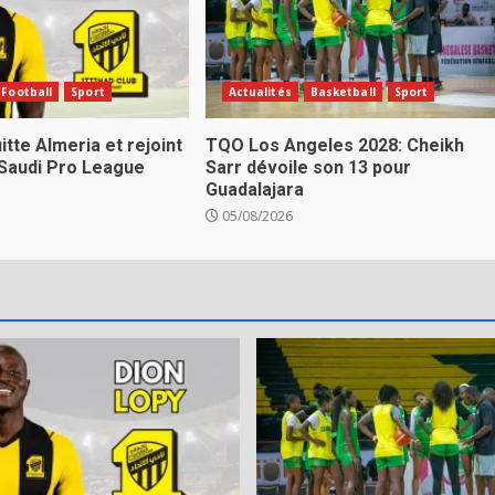
Football
Sport
Actualités
Basketball
Sport
itte Almeria et rejoint
TQO Los Angeles 2028: Cheikh
 Saudi Pro League
Sarr dévoile son 13 pour
Guadalajara
05/08/2026