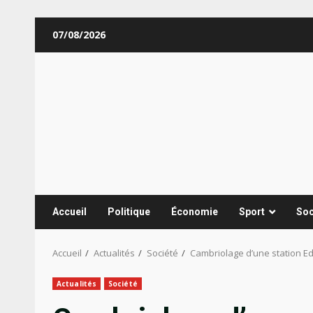
Aller
07/08/2026
au
contenu
Accueil
Politique
Économie
Sport
Soc
Accueil
Actualités
Société
Cambriolage d’une station Ed
Actualités
Société