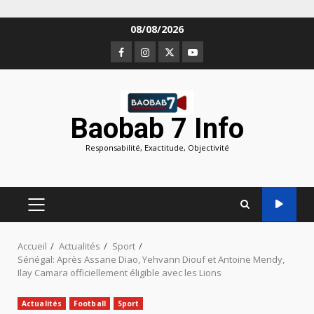
Aller
08/08/2026
au
Facebook
Instagram
Twitter
Youtube
contenu
Baobab 7 Info
Responsabilité, Exactitude, Objectivité
MENU
PRINCIPAL
Accueil
Actualités
Sport
Sénégal: Après Assane Diao, Yehvann Diouf et Antoine Mendy,
Ilay Camara officiellement éligible avec les Lions
Actualités
Football
Sport