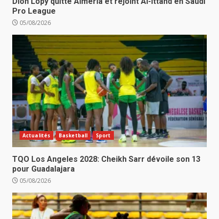
Dion Lopy quitte Almeria et rejoint Al-Ittahd en Saudi
Pro League
05/08/2026
Actualités
Basketball
Sport
TQO Los Angeles 2028: Cheikh Sarr dévoile son 13
pour Guadalajara
05/08/2026