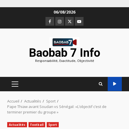
Aller
06/08/2026
au
Facebook
Instagram
Twitter
Youtube
contenu
Baobab 7 Info
Responsabilité, Exactitude, Objectivité
MENU
PRINCIPAL
Accueil
Actualités
Sport
Pape Thiaw avant Soudan vs Sénégal: «L’objectif c’est de
terminer premier du groupe »
Actualités
Football
Sport